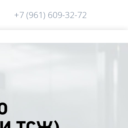
+7 (961) 609-32-72
О
 И ТСЖ)